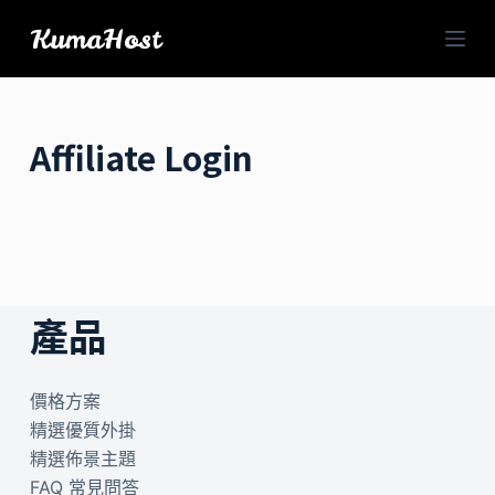
跳
KumaHost
至
主
要
內
Affiliate Login
容
產品
價格方案
精選優質外掛
精選佈景主題
FAQ 常見問答